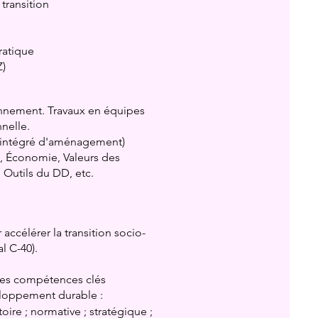
transition
ratique
Z)
ronnement. Travaux en équipes
nnelle.
n intégré d'aménagement)
e, Économie, Valeurs des
 Outils du DD, etc.
ccélérer la transition socio-
l C-40).
 les compétences clés
loppement durable :
toire ;
normative ; stratégique ;